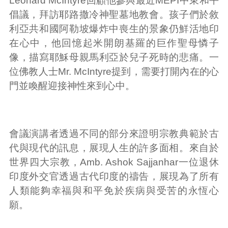
Leonard McIntyre回顧他參與最近MEPI中東和平
倡議，拜訪耶路撒冷神聖墓地教會。孩子們於敘
利亞共和國阿勒坡爆炸中喪生的景象仍鮮活地印
在心中，他回憶起米開朗基羅的巨作聖母憐子
像，描寫耶穌母親馬利亞於兒子死時的悲痛。一
位佛教人士Mr. McIntyre提到，需要打開內在的心
門並喚醒迎接神性來到心中。
會議演講者透過不同的部分來證明宗教典範於古
代與現代的訊息，展現人生的許多面相。來自於
世界四大宗教，Amb. Ashok Sajjanhar一位退休
印度外交官透過古代印度的禱告，展現為了所有
人類能夠幸福與和平免於疾病與受苦的永恆心
願。