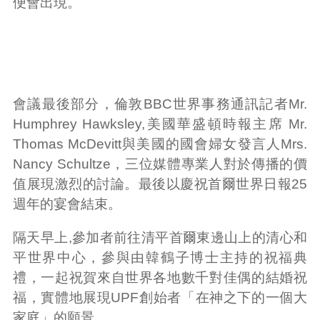
便會出現。
會議最後部分，倫敦BBC世界事務通訊記者Mr.
Humphrey Hawksley,美國華盛頓時報主席 Mr.
Thomas McDevitt與美國的國會婦女發言人Mrs.
Nancy Schultze，三位媒體專業人對於傳播的價
值展現激烈的討論。最後以慶祝首爾世界日報25
週年的宴會結束。
隔天早上,參加者前往清平首爾東邊山上的清心和
平世界中心，參與由韓鶴子博士主持的祝福典
禮，一起祝賀來自世界各地數千對佳偶的結婚祝
福，實體地展現UPF創始者「在神之下的一個大
家庭」的願景。