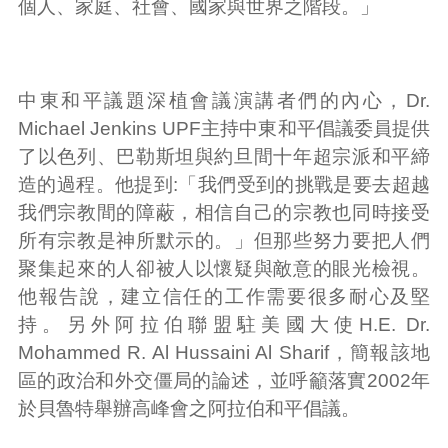
個人、家庭、社會、國家與世界之階段。」
中東和平議題深植會議演講者們的內心，Dr.
Michael Jenkins UPF主持中東和平倡議委員提供
了以色列、巴勒斯坦與約旦間十年超宗派和平締
造的過程。他提到:「我們受到的挑戰是要去超越
我們宗教間的障蔽，相信自己的宗教也同時接受
所有宗教是神所默示的。」但那些努力要把人們
聚集起來的人卻被人以懷疑與敵意的眼光檢視。
他報告說，建立信任的工作需要很多耐心及堅
持。另外阿拉伯聯盟駐美國大使H.E. Dr.
Mohammed R. Al Hussaini Al Sharif，簡報該地
區的政治和外交僵局的論述，並呼籲落實2002年
於貝魯特舉辦高峰會之阿拉伯和平倡議。