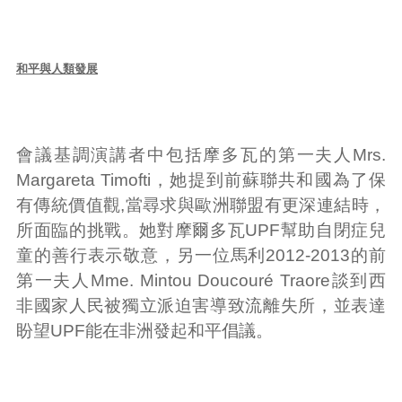
和平與人類發展
會議基調演講者中包括摩多瓦的第一夫人Mrs.
Margareta Timofti，她提到前蘇聯共和國為了保
有傳統價值觀,當尋求與歐洲聯盟有更深連結時，
所面臨的挑戰。她對摩爾多瓦UPF幫助自閉症兒
童的善行表示敬意，另一位馬利2012-2013的前
第一夫人Mme. Mintou Doucouré Traore談到西
非國家人民被獨立派迫害導致流離失所，並表達
盼望UPF能在非洲發起和平倡議。