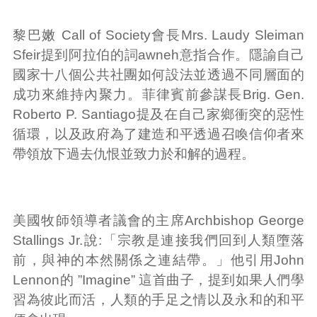
黎巴嫩 Call of Society會長Mrs. Laudy Sleiman
Sfeir提到阿拉伯的詞awneh意指合作。隱諭自己
國家十八個公共社團如何設法並透過不同層面的
成功來維持內聚力。菲律賓前參謀長Brig. Gen.
Roberto P. Santiago提及在自己家鄉衝突的惡性
循環，以及政府為了建造和平透過召喚信仰者來
帶領放下過去仇恨並致力於和解的過程。
美國牧師領導者議會的主席Archbishop George
Stallings Jr.說:「宗教是連接我們回到人類墮落
前，與神的本然關係之連結帶。」他引用John
Lennon的 ”Imagine” 這首曲子，提到如果人們學
習為彼此而活，人類的手足之情以及永和的和平