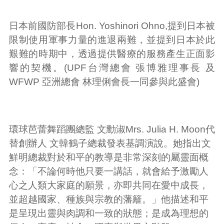
日本前國防部長Hon. Yoshinori Ohno,提到日本被
限制使用軍事力量的進退兩難，並提到日本於此
艱難的時期中，透過提供醫療的服務產生正面影
響的契機。(UPF台灣總會 張博雅理事長 及
WFWP 亞洲總會 林理俐會長一同參與此盛會)
環球芭蕾舞蹈團總監 文勳淑Mrs. Julia H. Moon代
替創辦人 文韓鶴子總裁發表基調演說。她指出文
鮮明總裁對於和平的教導是非常深刻的屬靈面概
念：「不論何時他只要一講話，就會給予激勵人
心之人類大家庭的願景，亦即共同在愛中成長，
並超越國家、種族與宗教的藩籬。」他描述和平
是呈現出靈與肉調和一致的狀態；是成為理想的